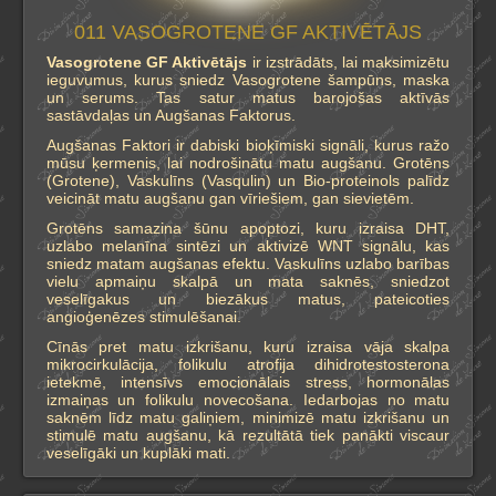
011 VASOGROTENE GF AKTIVĒTĀJS
Vasogrotene GF Aktivētājs
ir izstrādāts, lai maksimizētu
ieguvumus, kurus sniedz Vasogrotene šampūns, maska
un serums. Tas satur matus barojošas aktīvās
sastāvdaļas un Augšanas Faktorus.
Augšanas Faktori ir dabiski bioķīmiski signāli, kurus ražo
mūsu ķermenis, lai nodrošinātu matu augšanu. Grotēns
(Grotene), Vaskulīns (Vasqulin) un Bio-proteinols palīdz
veicināt matu augšanu gan vīriešiem, gan sievietēm.
Grotēns samazina šūnu apoptozi, kuru izraisa DHT,
uzlabo melanīna sintēzi un aktivizē WNT signālu, kas
sniedz matam augšanas efektu. Vaskulīns uzlabo barības
vielu apmaiņu skalpā un mata saknēs, sniedzot
veselīgakus un biezākus matus, pateicoties
angioģenēzes stimulēšanai.
Cīnās pret matu izkrišanu, kuru izraisa vāja skalpa
mikrocirkulācija, folikulu atrofija dihidrotestosterona
ietekmē, intensīvs emocionālais stress, hormonālas
izmaiņas un folikulu novecošana. Iedarbojas no matu
saknēm līdz matu galiņiem, minimizē matu izkrišanu un
stimulē matu augšanu, kā rezultātā tiek panākti viscaur
veselīgāki un kuplāki mati.