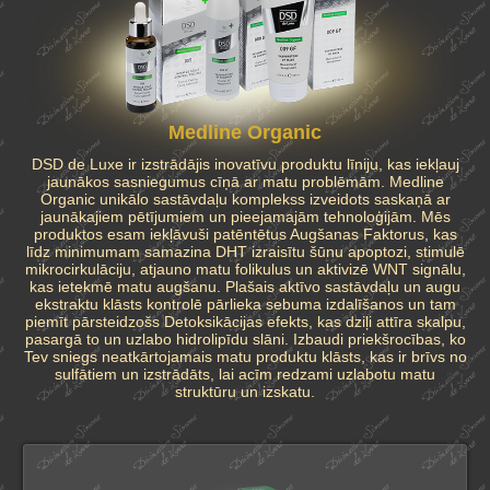
Medline Organic
DSD de Luxe ir izstrādājis inovatīvu produktu līniju, kas iekļauj
jaunākos sasniegumus cīņā ar matu problēmām. Medline
Organic unikālo sastāvdaļu komplekss izveidots saskaņā ar
jaunākajiem pētījumiem un pieejamajām tehnoloģijām. Mēs
produktos esam iekļāvuši patēntētus Augšanas Faktorus, kas
līdz minimumam samazina DHT izraisītu šūnu apoptozi, stimulē
mikrocirkulāciju, atjauno matu folikulus un aktivizē WNT signālu,
kas ietekmē matu augšanu. Plašais aktīvo sastāvdaļu un augu
ekstraktu klāsts kontrolē pārlieka sebuma izdalīšanos un tam
piemīt pārsteidzošs Detoksikācijas efekts, kas dziļi attīra skalpu,
pasargā to un uzlabo hidrolipīdu slāni. Izbaudi priekšrocības, ko
Tev sniegs neatkārtojamais matu produktu klāsts, kas ir brīvs no
sulfātiem un izstrādāts, lai acīm redzami uzlabotu matu
struktūru un izskatu.