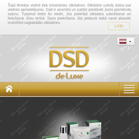
Šajā tīmekļa vietnē tiek izmantotas sīkdatnes. Sīkdatne uzkrāj datus par
vietnes apmeklējumu. Dati ir anonīmi un palīdz piedāvāt Jums piemērotu
saturu. Turpinot lietot šo vietni, Jūs piekrītat sīkdatņu uzkrāšanai un
lietošanai Jūsu ierīcē. Savu piekrišanu Jūs jebkurā laikā varat atsaukt,
nodzēšot saglabātās sīkdatnes.
LABI