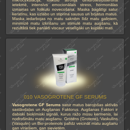
ietekmē, intensīvs emocionālais stress, hormonālas
izmaiņas un folikulu novecošana. Maska bagātīgi satur
keratīnu, kas uzlabo un stiprina sausus un bojātus matus.
Maska iedarbojas no matu saknēm līdz matu galiņiem,
minimizē matu izkrišanu un stimulē matu augšanu, kā
rezultātā tiek panākti viscaur veselīgāki un kuplāki mati.
010 VASOGROTENE GF SERUMS
Vasogrotene GF Serums
satur matus barojošas aktīvās
sastāvdaļas un Augšanas Faktorus. Augšanas Faktori ir
dabiski bioķīmiski signāli, kurus ražo mūsu ķermenis, lai
nodrošinātu matu augšanu. Grotēns (Grotene), Vaskulīns
(Vasqulin) un Bio-proteinols palīdz veicināt matu augšanu
gan vīriešiem, gan sievietēm.