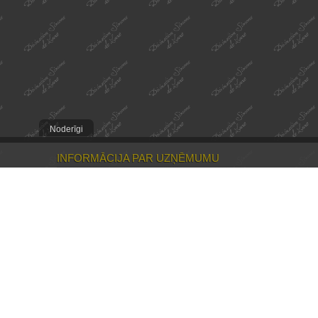
Noderīgi
INFORMĀCIJA PAR UZŅĒMUMU
Mūsu misija
Kontakti