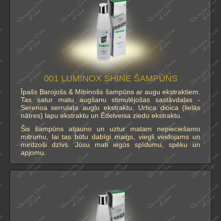
001 LUMINOX SHINE ŠAMPŪNS
Īpašs Barojošs & Mitrinošs šampūns ar augu ekstraktiem.
Tas satur matu augšanu stimulējošas sastāvdaļas -
Serenoa serrulata augļu ekstraktu, Urtica dioica (lielās
nātres) lapu ekstraktu un Ēdelveisa ziedu ekstraktu.
Šis šampūns atjauno un uztur matam nepieciešamo
mitrumu, lai tas būtu dabīgi maigs, viegli veidojams un
mirdzoši dzīvs. Jūsu mati iegūs spīdumu, spēku un
apjomu.