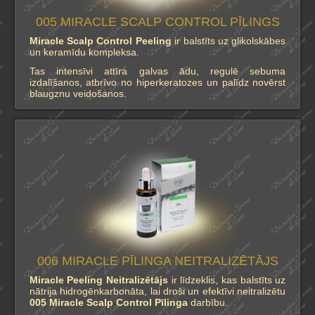
005 MIRACLE SCALP CONTROL PĪLINGS
Miracle Scalp Control Peeling
ir balstīts uz glikolskābes
un keramīdu kompleksa.
Tas intensīvi attīra galvas ādu, regulē sebuma
izdalīšanos, atbrīvo no hiperkeratozes un palīdz novērst
blaugznu veidošanos.
006 MIRACLE PĪLINGA NEITRALIZĒTĀJS
Miracle Peeling Neitralizētājs
ir līdzeklis, kas balstīts uz
nātrija hidrogēnkarbonāta, lai droši un efektīvi neitralizētu
005 Miracle Scalp Control Pīlinga
darbību.