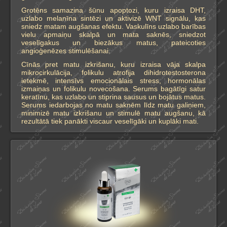
Grotēns samazina šūnu apoptozi, kuru izraisa DHT,
uzlabo melanīna sintēzi un aktivizē WNT signālu, kas
sniedz matam augšanas efektu. Vaskulīns uzlabo barības
vielu apmaiņu skalpā un mata saknēs, sniedzot
veselīgakus un biezākus matus, pateicoties
angioģenēzes stimulēšanai.
Cīnās pret matu izkrišanu, kuru izraisa vāja skalpa
mikrocirkulācija, folikulu atrofija dihidrotestosterona
ietekmē, intensīvs emocionālais stress, hormonālas
izmaiņas un folikulu novecošana. Serums bagātīgi satur
keratīnu, kas uzlabo un stiprina sausus un bojātus matus.
Serums iedarbojas no matu saknēm līdz matu galiņiem,
minimizē matu izkrišanu un stimulē matu augšanu, kā
rezultātā tiek panākti viscaur veselīgāki un kuplāki mati.