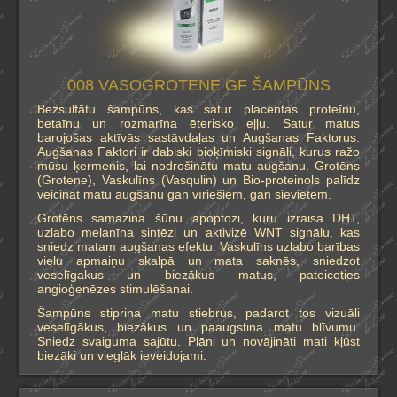
008 VASOGROTENE GF ŠAMPŪNS
Bezsulfātu šampūns, kas satur placentas proteīnu,
betaīnu un rozmarīna ēterisko eļļu. Satur matus
barojošas aktīvās sastāvdaļas un Augšanas Faktorus.
Augšanas Faktori ir dabiski bioķīmiski signāli, kurus ražo
mūsu ķermenis, lai nodrošinātu matu augšanu. Grotēns
(Grotene), Vaskulīns (Vasqulin) un Bio-proteinols palīdz
veicināt matu augšanu gan vīriešiem, gan sievietēm.
Grotēns samazina šūnu apoptozi, kuru izraisa DHT,
uzlabo melanīna sintēzi un aktivizē WNT signālu, kas
sniedz matam augšanas efektu. Vaskulīns uzlabo barības
vielu apmaiņu skalpā un mata saknēs, sniedzot
veselīgakus un biezākus matus, pateicoties
angioģenēzes stimulēšanai.
Šampūns stiprina matu stiebrus, padarot tos vizuāli
veselīgākus, biezākus un paaugstina matu blīvumu.
Sniedz svaiguma sajūtu. Plāni un novājināti mati kļūst
biezāki un vieglāk ieveidojami.