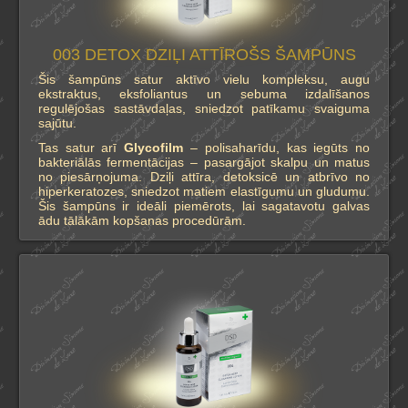
003 DETOX DZIĻI ATTĪROŠS ŠAMPŪNS
Šis šampūns satur aktīvo vielu kompleksu, augu
ekstraktus, eksfoliantus un sebuma izdalīšanos
regulējošas sastāvdaļas, sniedzot patīkamu svaiguma
sajūtu.
Tas satur arī
Glycofilm
– polisaharīdu, kas iegūts no
bakteriālās fermentācijas – pasargājot skalpu un matus
no piesārņojuma. Dziļi attīra, detoksicē un atbrīvo no
hiperkeratozes, sniedzot matiem elastīgumu un gludumu.
Šis šampūns ir ideāli piemērots, lai sagatavotu galvas
ādu tālākām kopšanas procedūrām.