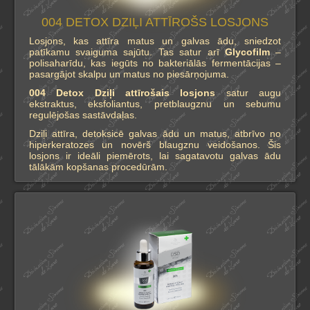
004 DETOX DZIĻI ATTĪROŠS LOSJONS
Losjons, kas attīra matus un galvas ādu, sniedzot
patīkamu svaiguma sajūtu. Tas satur arī
Glycofilm
–
polisaharīdu, kas iegūts no bakteriālās fermentācijas –
pasargājot skalpu un matus no piesārņojuma.
004 Detox Dziļi attīrošais losjons
satur augu
ekstraktus, eksfoliantus, pretblaugznu un sebumu
regulējošas sastāvdaļas.
Dziļi attīra, detoksicē galvas ādu un matus, atbrīvo no
hiperkeratozes un novērš blaugznu veidošanos. Šis
losjons ir ideāli piemērots, lai sagatavotu galvas ādu
tālākām kopšanas procedūrām.