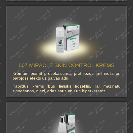
007 MIRACLE SKIN CONTROL KRĒMS
Krēmam piemīt pretiekaisuma, pretniezes, mitrinošs un
barojošs efekts uz galvas ādu.
Papildus krēms būs lielisks līdzeklis, lai mazinātu
zvīņošanos, niezi, ādas sausumu un hiperkeratozi.