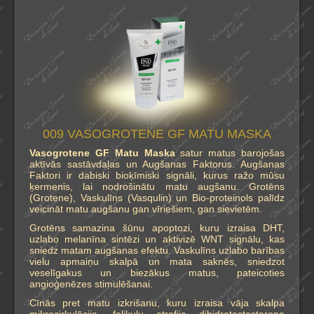
009 VASOGROTENE GF MATU MASKA
Vasogrotene GF Matu Maska
satur matus barojošas
aktīvās sastāvdaļas un Augšanas Faktorus. Augšanas
Faktori ir dabiski bioķīmiski signāli, kurus ražo mūsu
ķermenis, lai nodrošinātu matu augšanu. Grotēns
(Grotene), Vaskulīns (Vasqulin) un Bio-proteinols palīdz
veicināt matu augšanu gan vīriešiem, gan sievietēm.
Grotēns samazina šūnu apoptozi, kuru izraisa DHT,
uzlabo melanīna sintēzi un aktivizē WNT signālu, kas
sniedz matam augšanas efektu. Vaskulīns uzlabo barības
vielu apmaiņu skalpā un mata saknēs, sniedzot
veselīgakus un biezākus matus, pateicoties
angioģenēzes stimulēšanai.
Cīnās pret matu izkrišanu, kuru izraisa vāja skalpa
mikrocirkulācija, folikulu atrofija dihidrotestosterona