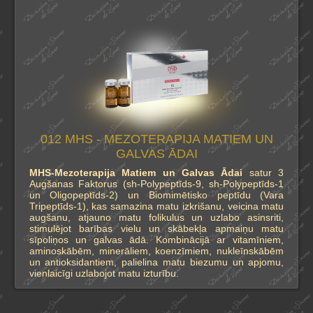
012 MHS - MEZOTERAPIJA MATIEM UN
GALVAS ĀDAI
MHS-Mezoterapija Matiem un Galvas Ādai
satur 3
Augšanas Faktorus (sh-Polypeptīds-9, sh-Polypeptīds-1
un Oligopeptīds-2) un Biomimētisko peptīdu (Vara
Tripeptīds-1), kas samazina matu izkrišanu, veicina matu
augšanu, atjauno matu folikulus un uzlabo asinsriti,
stimulējot barības vielu un skābekļa apmaiņu matu
sīpoliņos un galvas ādā. Kombinācijā ar vitamīniem,
aminoskābēm, minerāliem, koenzīmiem, nukleīnskābēm
un antioksidantiem, palielina matu biezumu un apjomu,
vienlaicīgi uzlabojot matu izturību.