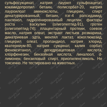
сульфосукцинат, натрия лаурил сульфоацетат,
кокамидопропил бетаин, полисорбат-20, натрия
лауроилоат аминокслоты, глицерин, спирт
денатурированный, бетаин, пэг-4 рапсидамид,
пантенол, гидрогенированный лецитин, факторы
роста - васкулин (олигопептид-91), гротен
(олигопептид-74); плацентарный протеин, соевое
масло, натрия олеат, экстракт листьев розмарина,
динатриевая эдта, ментил лактат, кокоглюкозид,
глицерил олеат, пропандиол, натрия хлорид,
кватерниум-80, натрия сукцинат, калия сорбат,
фенокситанол, дегидроацетовая кислота,
хлорфенезин, бензойная кислота, линалоол, d-
лимонен, бензиловый спирт, приопиленгликоль. Не
токсично. Не тестировано на животных.