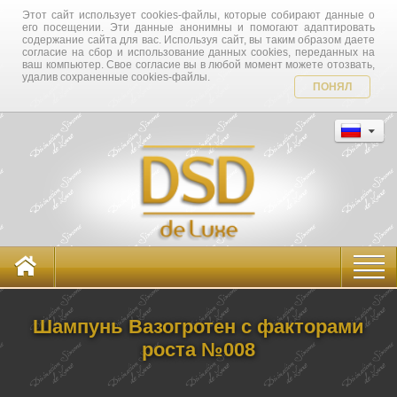
Этот сайт использует cookies-файлы, которые собирают данные о
его посещении. Эти данные анонимны и помогают адаптировать
содержание сайта для вас. Используя сайт, вы таким образом даете
согласие на сбор и использование данных cookies, переданных на
ваш компьютер. Свое согласие вы в любой момент можете отозвать,
удалив сохраненные cookies-файлы.
ПОНЯЛ
Шампунь Вазогротен с факторами
роста №008