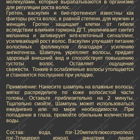
молекулами, которые вырабатываются в организме
для регуляции роста волос.
Гротен, васкулин и био-протеинол известны как
факторы роста волос, в равной степени, для мужчин и
женщин. Гротен защищает клетки от гибели
вследствии влияния гормона ДГТ, увеличивает синтез
меланина и активирует wnt-клеточный сигналлинг,
усиливающий рост волос. Васкулин улучшает питание
волосяных фолликулов благодаря усилению
ангиогенеза. Шампунь укрепляет волосы, придает
здоровый внешний вид и способствует повышению
густоты волос. Оставляет ощущение
свежести. Тонкие и ослабленные волосы утолщаются
и становятся послушнее при укладке.
Применение: Нанесите шампунь на влажные волосы,
мягко распределите по коже волосистой части
головы. Оставьте приблизительно на 2 минуты.
Тщательно смойте. Шампунь может использоваться
ежедневно или по мере необходимости. При
попадании в глаза, промойте обильным количеством
воды.
Состав: вода, пэг-120метилглюкозтриолеат,
пэг-7глицерил кокоат, динатрия лаурет