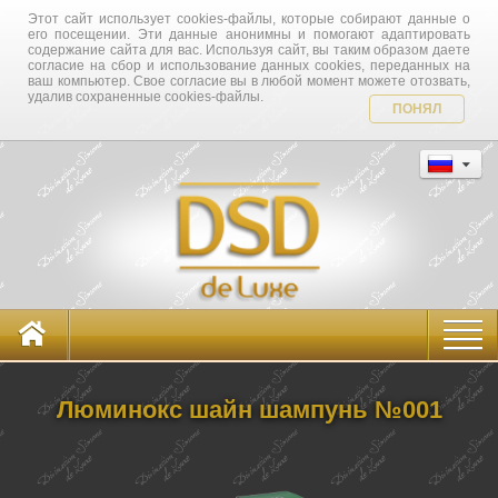
Этот сайт использует cookies-файлы, которые собирают данные о
его посещении. Эти данные анонимны и помогают адаптировать
содержание сайта для вас. Используя сайт, вы таким образом даете
согласие на сбор и использование данных cookies, переданных на
ваш компьютер. Свое согласие вы в любой момент можете отозвать,
удалив сохраненные cookies-файлы.
ПОНЯЛ
Люминокс шайн шампунь №001