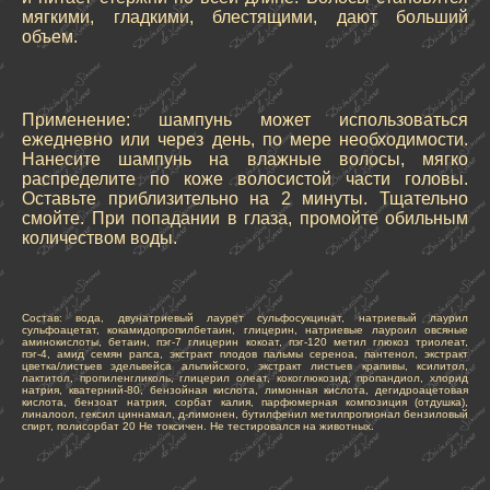
мягкими, гладкими, блестящими, дают больший
объем.
Применение: шампунь может использоваться
ежедневно или через день, по мере необходимости.
Нанесите шампунь на влажные волосы, мягко
распределите по коже волосистой части головы.
Оставьте приблизительно на 2 минуты. Тщательно
смойте. При попадании в глаза, промойте обильным
количеством воды.
Состав: вода, двунатриевый лаурет сульфосукцинат, натриевый лаурил
сульфоацетат, кокамидопропилбетаин, глицерин, натриевые лауроил овсяные
аминокислоты, бетаин, пэг-7 глицерин кокоат, пэг-120 метил глюкоз триолеат,
пэг-4, амид семян рапса, экстракт плодов пальмы сереноа, пантенол, экстракт
цветка/листьев эдельвейса альпийского, экстракт листьев крапивы, ксилитол,
лактитол, пропиленгликоль, глицерил олеат, кокоглюкозид, пропандиол, хлорид
натрия, кватерний-80, бензойная кислота, лимонная кислота, дегидроацетовая
кислота, бензоат натрия, сорбат калия, парфюмерная композиция (отдушка),
линалоол, гексил циннамал, д-лимонен, бутилфенил метилпропионал бензиловый
спирт, полисорбат 20 Не токсичен. Не тестировался на животных.